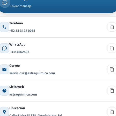
Enviar mensaje
Teléfono
+52 33 3122 0065
WhatsApp
+3314662803
Correo
servicios2@astraquimica.com
Sitio web
astraquimica.com
Ubicación
Calle Sidra #1828, Guadalajara, Jal.