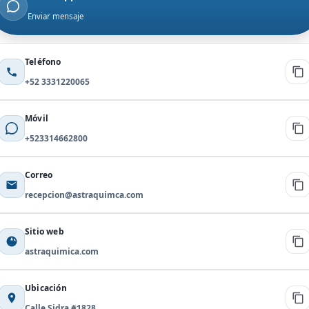
Enviar mensaje
Teléfono
+52 3331220065
Móvil
+523314662800
Correo
recepcion@astraquimca.com
Sitio web
astraquimica.com
Ubicación
Calle Sidra #1828